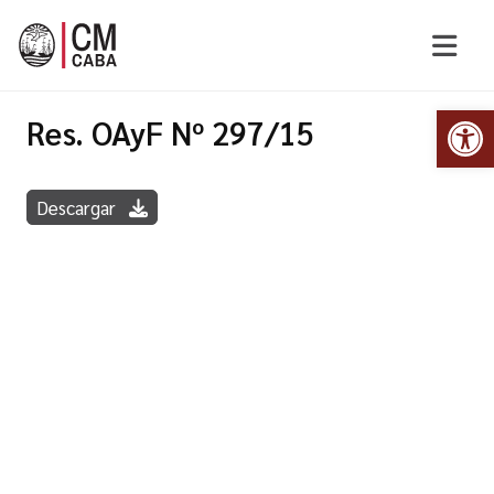
Abr
Res. OAyF Nº 297/15
Descargar