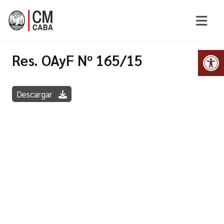
Abr
Res. OAyF Nº 165/15
Descargar