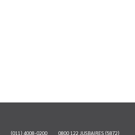
o
(011) 4008-0200
0800 122 JUSBAIRES (5872)