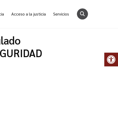
cia
Acceso a la justicia
Servicios
lado
SEGURIDAD
Abr