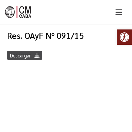
Abr
Res. OAyF Nº 091/15
Descargar