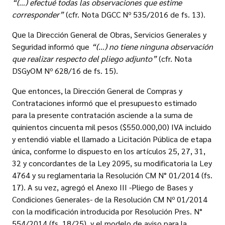
“(…) efectué todas las observaciones que estime
corresponder”
(cfr. Nota DGCC Nº 535/2016 de fs. 13).
Que la Dirección General de Obras, Servicios Generales y
Seguridad informó que
“(…) no tiene ninguna observación
que realizar respecto del pliego adjunto”
(cfr. Nota
DSGyOM Nº 628/16 de fs. 15).
Que entonces, la Dirección General de Compras y
Contrataciones informó que el presupuesto estimado
para la presente contratación asciende a la suma de
quinientos cincuenta mil pesos ($550.000,00) IVA incluido
y entendió viable el llamado a Licitación Pública de etapa
única, conforme lo dispuesto en los artículos 25, 27, 31,
32 y concordantes de la Ley 2095, su modificatoria la Ley
4764 y su reglamentaria la Resolución CM N° 01/2014 (fs.
17). A su vez, agregó el Anexo III -Pliego de Bases y
Condiciones Generales- de la Resolución CM Nº 01/2014
con la modificación introducida por Resolución Pres. N°
554/2014 (fs. 18/25), y el modelo de aviso para la