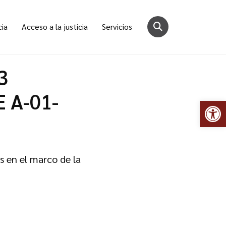
cia
Acceso a la justicia
Servicios
3
E A-01-
Abr
s en el marco de la