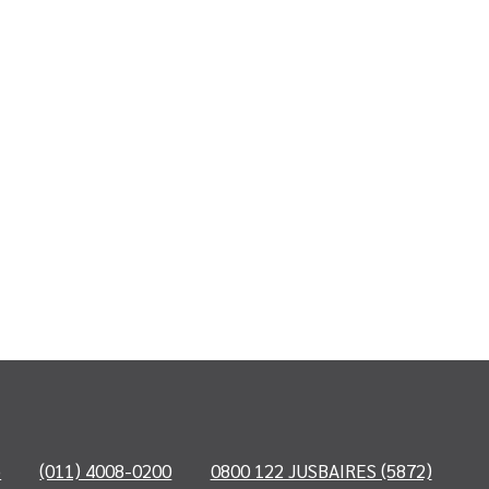
o
(011) 4008-0200
0800 122 JUSBAIRES (5872)