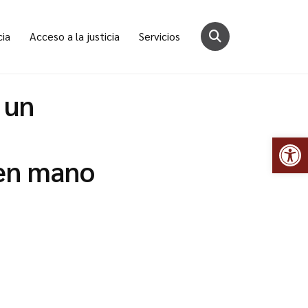
cia
Acceso a la justicia
Servicios
 un
Abr
 en mano